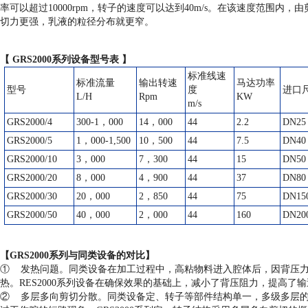
率可以超过10000rpm，转子的速度可以达到40m/s。在该速度范围
切力更强，乳液的粒径分布就更窄。
【
GRS
2000系列设备型号表 】
标准线速
标准流量
输出转速
马达功率
型号
度
进口
L/H
Rpm
KW
m/s
GRS
2000/4
300-1，000
14，000
44
2.2
DN25
GRS
2000/5
1，000-1,500
10，500
44
7.5
DN40
GRS
2000/10
3，000
7，300
44
15
DN50
GRS
2000/20
8，000
4，900
44
37
DN80
GRS
2000/30
20，000
2，850
44
75
DN15
GRS
2000/50
40，000
2，000
44
160
DN20
【
GRS
2000系列与同类设备的对比】
① 发热问题。同类设备在加工过程中，高粘物料进入腔体后，因背压
热。RES2000系列设备在确保效果的基础上，减小了背压阻力，提高
② 多层多向剪切分散。同类设备定、转子等部件结构单一，多级多层