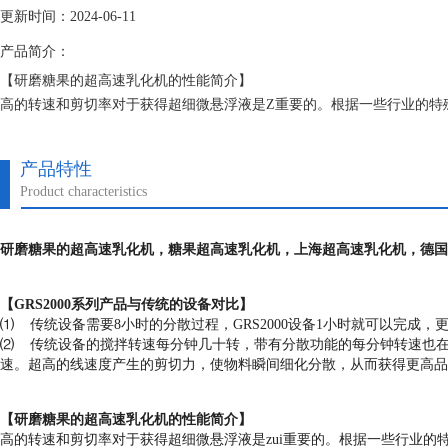
更新时间：2024-06-11
产品简介：
【研磨糖果的超高速乳化机的性能简介】
高的转速和剪切率对于获得超细微悬浮液是Z重要的。根据一些行业的特殊要求
率可以超过10000rpm，转子的速度可以达到40m/s。在该速度范围
切力更强，乳液的粒径分布就更窄。
产品特性
Product characteristics
，糖果
，上海
，德国
研磨糖果的超高速乳化机
超高速乳化机
超高速乳化机
【
GRS
2000系列产品与传统的设备对比】
⑴ 传统设备需要8小时的分散过程，
GRS
2000设备1小时就可以完成，
⑵ 传统设备的搅拌转速每分钟几十转，带有分散功能的每分钟转速也在1
速。超高的线速度产生的剪切力，使物料瞬间细化分散，从而获得更高品
【
研磨糖果的超高速乳化机
的性能简介】
高的转速和剪切率对于获得超细微悬浮液是zui重要的。根据一些行业的