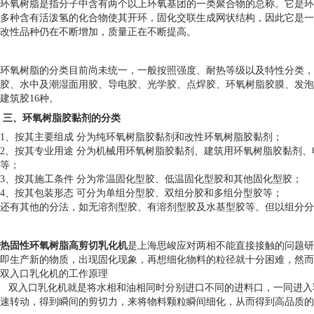
环氧树脂是指分子中含有两个以上环氧基团的一类聚合物的总称。它是环
多种含有活泼氢的化合物使其开环，固化交联生成网状结构，因此它是一种
改性品种仍在不断增加，质量正在不断提高。
环氧树脂的分类目前尚未统一，一般按照强度、耐热等级以及特性分类，
胶、水中及潮湿面用胶、导电胶、光学胶、点焊胶、环氧树脂胶膜、发泡
建筑胶16种。
三、
环氧树脂胶黏剂的分类
1、按其主要组成 分为纯环氧树脂胶黏剂和改性环氧树脂胶黏剂；
2、按其专业用途 分为机械用环氧树脂胶黏剂、建筑用环氧树脂胶黏剂
等；
3、按其施工条件 分为常温固化型胶、低温固化型胶和其他固化型胶；
4、按其包装形态 可分为单组分型胶、双组分胶和多组分型胶等；
还有其他的分法，如无溶剂型胶、有溶剂型胶及水基型胶等。但以组分分
热固性环氧树脂高剪切乳化机
是上海
思峻
应对两相不能直接接触的问题研
即生产新的物质，出现固化现象，再想细化物料的粒径就十分困难，然而
双入口乳化机的工作原理
双入口乳化机就是将水相和油相同时分别进口不同的进料口，一同进入
速转动，得到瞬间的剪切力，来将物料颗粒瞬间细化，从而得到高品质的