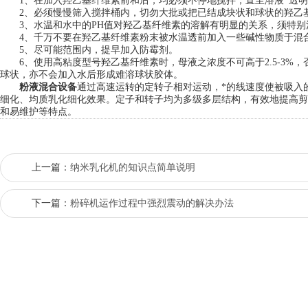
1、在加入羟乙基纤维素前和后，均必须不停地搅拌，直至溶液*透明
2、必须慢慢筛入搅拌桶内，切勿大批或把已结成块状和球状的羟乙
3、水温和水中的PH值对羟乙基纤维素的溶解有明显的关系，须特别
4、千万不要在羟乙基纤维素粉末被水温透前加入一些碱性物质于混合
5、尽可能范围内，提早加入防霉剂。
6、使用高粘度型号羟乙基纤维素时，母液之浓度不可高于2.5-3%
球状，亦不会加入水后形成难溶球状胶体。
粉液混合设备
通过高速运转的定转子相对运动，*的线速度使被吸入
细化、均质乳化细化效果。定子和转子均为多级多层结构，有效地提高剪
和易维护等特点。
上一篇：
纳米乳化机的知识点简单说明
下一篇：
粉碎机运作过程中强烈震动的解决办法